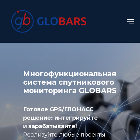
Многофункциональная
система спутникового
мониторинга GLOBARS
Готовое GPS/ГЛОНАСС
решение: интегрируйте
и зарабатывайте!
Реализуйте любые проекты